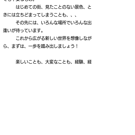
はじめての街、見たことのない景色、と
きには立ちどまってしまうことも、、、
その先には、いろんな場所でいろんな出
逢いが待っています。
これから広がる新しい世界を想像しなが
ら、まずは、一歩を踏み出しましょう！
楽しいことも、大変なことも、経験、経
験！
道案内は、『MJチャレンジ語学院』に
おまかせください！！
使用教材：できる韓国語 初級 Ⅰ・
Ⅱ（DEKIRU出版）各￥2,200-
詳しくはこちら