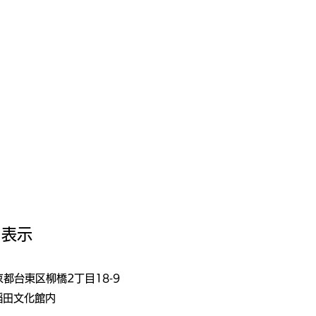
く表示
東京都台東区柳橋2丁目18‐9
稲田文化館内